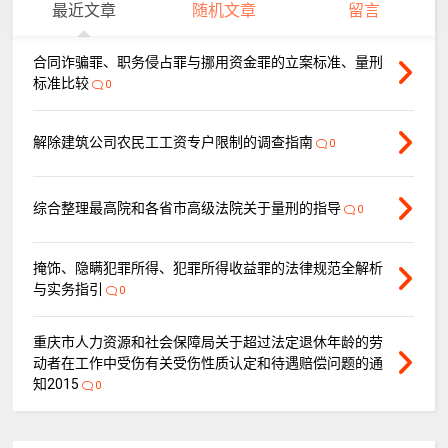
最近文章
随机文章
留言
合同诈骗罪、职务侵占罪与挪用资金罪的立案标准、量刑
标准比较
0
解除建筑公司农民工工资专户限制的调查指南
0
综合整理最高院和各省市高级法院关于量刑的指导
0
掩饰、隐瞒犯罪所得、犯罪所得收益罪的法律规范全解析
与实务指引
0
重庆市人力资源和社会保障局关于超过法定退休年龄的劳
动者在工作中受伤有关受伤性质认定和待遇赔偿问题的通
知2015
0