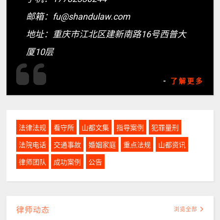
邮箱：fu@shandulaw.com
地址：重庆市江北区建新南路16号西普大
厦10层
-
了解更多
法律法规
看守所
山都文集
指导案例
犯罪量刑
法院电话
交通事故
婚姻家庭
重点法规
山都资讯
律师团队
成功案例
公告
律师动态
浏览全部