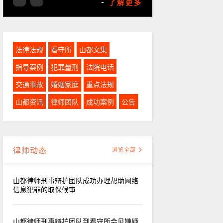
-
了解更多
法律法规
看守所
山都文集
指导案例
犯罪量刑
法院电话
交通事故
婚姻家庭
重点法规
山都资讯
律师团队
成功案例
公告
律师动态
浏览全部
山都律师刑事辩护团队成功办理帮助网络
信息犯罪的取保候审
山都律师刑事辩护团队到看守所会见嫌疑