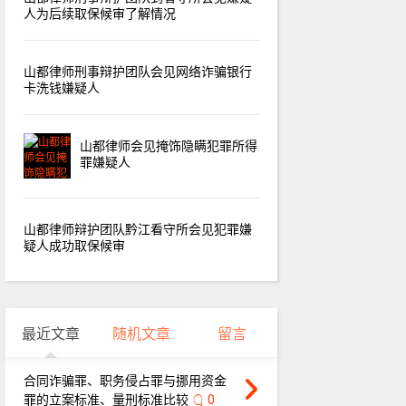
人为后续取保候审了解情况
山都律师刑事辩护团队会见网络诈骗银行
卡洗钱嫌疑人
山都律师会见掩饰隐瞒犯罪所得
罪嫌疑人
山都律师辩护团队黔江看守所会见犯罪嫌
疑人成功取保候审
最近文章
随机文章
留言
合同诈骗罪、职务侵占罪与挪用资金
罪的立案标准、量刑标准比较
0