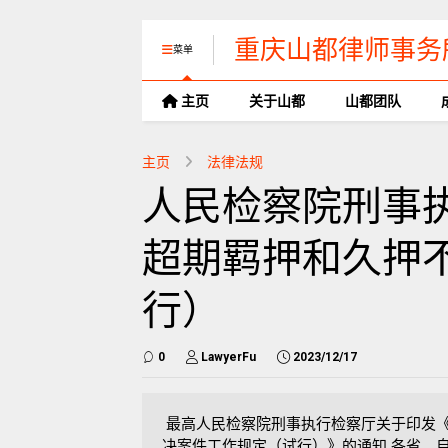
重庆山都律师事务
菜单
主页
关于山都
山都团队
主页
法律法规
人民检察院刑事
超期羁押和久押
行）
0
LawyerFu
2023/12/17
最高人民检察院刑事执行检察厅关于印发
决案件工作规定（试行）》的通知 各省、