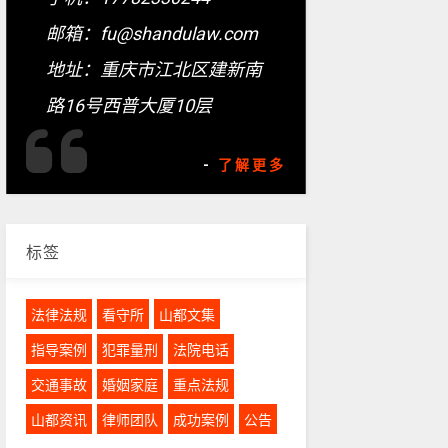
邮箱：fu@shandulaw.com
地址：重庆市江北区建新南
路16号西普大厦10层
-
了解更多
标签
法律法规
看守所
山都文集
指导案例
犯罪量刑
法院电话
交通事故
婚姻家庭
重点法规
山都资讯
律师团队
成功案例
公告