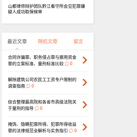
山都律师辩护团队黔江看守所会见犯罪嫌
疑人成功取保候审
最近文章
随机文章
留言
合同诈骗罪、职务侵占罪与挪用资金
罪的立案标准、量刑标准比较
0
解除建筑公司农民工工资专户限制的
调查指南
0
综合整理最高院和各省市高级法院关
于量刑的指导
0
掩饰、隐瞒犯罪所得、犯罪所得收益
罪的法律规范全解析与实务指引
0