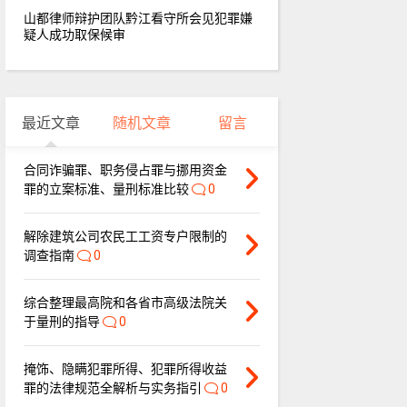
山都律师辩护团队黔江看守所会见犯罪嫌
疑人成功取保候审
最近文章
随机文章
留言
合同诈骗罪、职务侵占罪与挪用资金
罪的立案标准、量刑标准比较
0
解除建筑公司农民工工资专户限制的
调查指南
0
综合整理最高院和各省市高级法院关
于量刑的指导
0
掩饰、隐瞒犯罪所得、犯罪所得收益
罪的法律规范全解析与实务指引
0