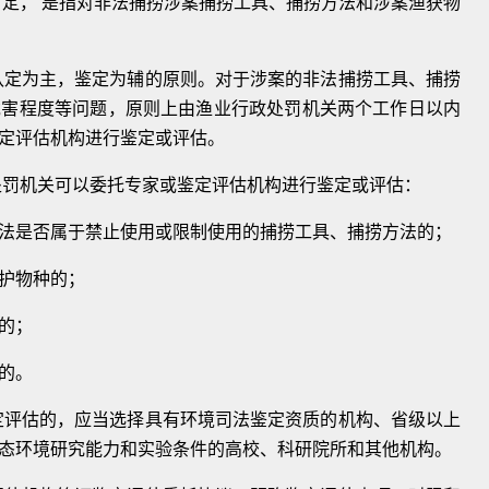
）
定，
是指对非法捕捞涉案捕捞工具、捕捞方法和涉案
渔获物
认定为
主，鉴定为辅的原则。
对于涉案的非法捕捞工具、捕捞
危害程度等问题，
原则上由渔业行政处罚机关两个工作日以内
定评估机
构进行鉴定或评估。
处罚机
关可以委托专家或鉴定评估机构进行鉴定或评
估：
法是否
属于禁止使用或限制使用的捕捞工具、捕捞方法
的；
护物
种的；
的；
的。
定评
估的，应当选择具有环境司法鉴定资质的机构、
省级以上
态环境研究能力和实验条件的高校、科研院所和其他机构。