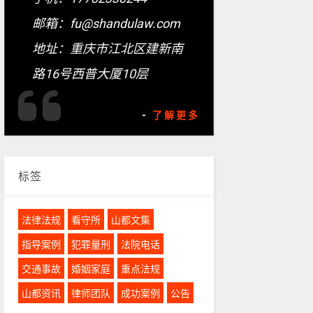
邮箱：fu@shandulaw.com
地址：重庆市江北区建新南
路16号西普大厦10层
-
了解更多
标签
法律法规
看守所
山都文集
指导案例
犯罪量刑
法院电话
交通事故
婚姻家庭
重点法规
山都资讯
律师团队
成功案例
公告