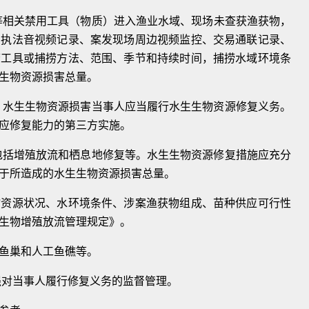
等相关
禁用工具
（
物质
）
进入渔业水域、现场未查获渔获
物，
场
执法音视频记录、案发现场周边视频监控、交易
通联记录、
捞工具或捕捞方法、范围、季节和持续时间，捕
捞水域环境条
生物资源损害总量。
，水生
生物资源损害当事人应当履行水生生物资源修复
义务。
应修复能力的第三方实施。
包括
增殖放流和栖息地修复等。水生生物资源修复措施应充分
于所造成的水生生物资源损害总量。
物资源
状况、水环境条件、涉案渔获物组成、苗种供应
可行性
生物增殖放流管理规定》。
鱼巢和人工鱼礁等。
强对当事人履行修复义务的监督管理。