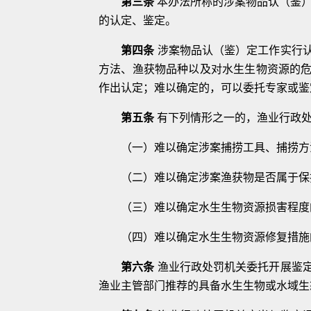
第三条
本办法所称的涉案物品认
（
鉴
的认定、鉴定。
第四条
涉案物品认
（
鉴
）
定工作实行
方法、渔获
物品种以及对水生生物资源的
作出
认定；难以确定的，可以委托专家或鉴
第五条
有下列情形之一的，渔业行政
（
一
）
难以确定涉案捕捞工具、捕捞方
（
二
）
难以确定涉案渔获物是否属于保
（三
）
难以确定水生生物资源损害程度
（
四
）
难以确定水生生物资源修复措施
第六条
渔业行政处罚机关委托开展鉴
渔业主管部门推荐的具备水生生物或水
域生