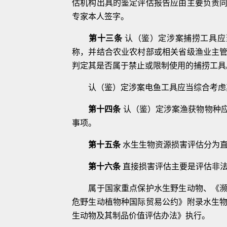
估机构出具的鉴定评估报告应由主要负责
专家本人签字。
第十三条
认
（
鉴
）
定涉案捕捞工具应
称，并结合农业农村部或相关省级渔业主
判定其是否属于禁止或限制使用的捕捞工
具
认
（
鉴
）
定涉案电鱼工具应当综合考虑
第十四条
认
（
鉴
）
定涉案渔获物物种
事项。
第十五条
水生生物资源损害评估分为
第十六条
直接损害评估主要是评估非
属于国家重点保护水生野生动物、《
危野生动植物种国际贸易公约》附录水生
生动物及其制品价值评估办法》执
行。