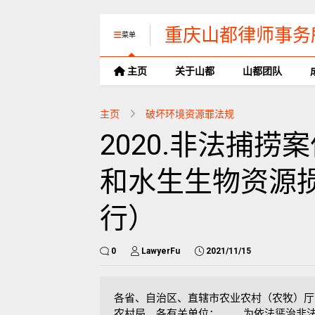
重庆山都律师事务
菜单
主页
关于山都
山都团队
主页
破坏环境资源罪法规
2020.非法捕
和水生生物资源
行）
0
LawyerFu
2021/11/15
各省、自治区、直辖市农业农村（农牧）厅
农村局，各有关单位： 为依法惩治非法