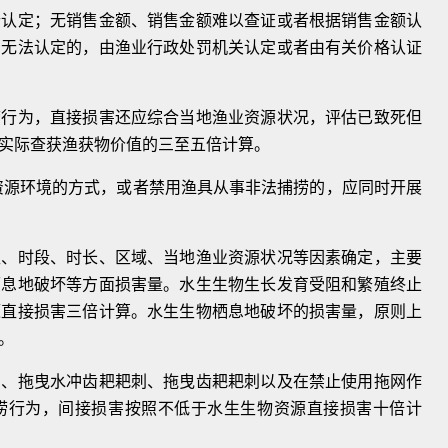
行认
定；无销售金额、销售金额难以查证或者根据销
售金额认
仍无法认定的，由渔业行政处罚机关认定或
者由有关价格认证
捞行为，
直接损害还应综合当地渔业资源状况，评估已致
死但
实际查获渔获物价值的三至五倍计算。
资源环
境的方式，或者禁用渔具从事非法捕捞的，应同
时开展
型、时
段、时长、区域、当地渔业资源状况等因素确定，
主要
栖息地破坏等方面损害量。水生生物生长发育受阻
和繁殖终止
源直接损害三倍计算。水生生物栖息地破坏
的损害量，原则上
。
刺、拖曳
水冲齿耙耙刺、拖曳齿耙耙刺以及在禁止使用拖
网作
捞行为，间接损害按照不低于水生生物资源直接损
害十倍计