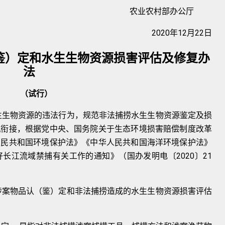
农业农村部办公厅
2020年12月22日
鉴）定和水生生物资源损害评估及修复办
法
（试行）
生生
物资源的违法行为，规范非法捕捞水生生物资源
鉴定及损
机衔接，根据党中央、国务院关于生态环境损
害赔偿制度改革
人民共和国环境保护法》《中华人民共
和国海洋环境保护法》
2020
21
好长江流域禁捕有关工作的通
知》
（
国办发明电〔
〕
涉案
物品认
（
鉴
）
定和非法捕捞造成的水生生物资源
损害评估