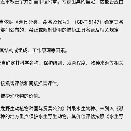
同志审核签字并加盖单位公章。专家出具的鉴定评估报告应由
G
B
/
T
5
1
4
7
当依据
《渔具分类、命名及代号》
（
）
确定其名
管部门
公布的、禁止或限制使用的捕捞工具名录及相关
规定，
。
其结
构或组成、工作原理等因素。
应当确
定其科学名称、保护级别、发育程度、物种来源等
相关
直接损害评估和间接损害评估。
法捕捞渔获物的价值。
濒危野
生动植物种国际贸易公约》附录水生物种、未列入《濒
物种的地方重点保护水生野生动物，其价值评估
按照《水生野