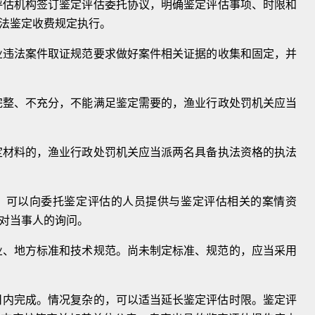
评估
机构签订鉴定评估委托协议，明确鉴定评估事
项、时限和
法鉴定收费规定执行。
业违
法案件取证规范要求做好案件相关证据的收集和
固定，并
完整、
不充分，不能满足鉴定需要的，渔业行政处罚机
关应当
定材
料的，渔业行政处罚机关应当派两名具备执法资
格的执法
，可以向委托鉴定评估的人员提供与鉴定评估相关的案
情资
对当事人的询问。
业、地
方标准和技术规范。尚未制定标准、规范的，应当
采用
日内
完成。情况复杂的，可以适当延长鉴定评估时限。
鉴定评