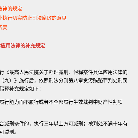
用法律的规定
监外执行切实防止司法腐败的意见
答复
体应用法律的补充规定
《最高人民法院关于办理减刑、假释案件具体应用法律的
（九）》施行后，依照刑法分则第八章贪污贿赂罪判处刑罚
假释补充规定如下：
行能力而不履行或者不全部履行生效裁判中财产性判项
减刑条件的，执行三年以上方可减刑；被判处不满十年有
可减刑。