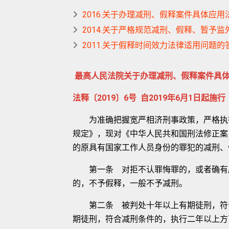
2016.关于办理减刑、假释案件具体应
2014.关于严格规范减刑、假释、暂予
2011.关于假释时间效力法律适用问题的
最高人民法院关于办理减刑、假释案件具
法释〔2019〕6号 自2019年6月1日起施行
为准确把握宽严相济刑事政策，严格执行
规定》，现对《中华人民共和国刑法修正案
的原具有国家工作人员身份的罪犯的减刑、
第一条 对拒不认罪悔罪的，或者确有履
的，不予假释，一般不予减刑。
第二条 被判处十年以上有期徒刑，符合
期徒刑，符合减刑条件的，执行二年以上方