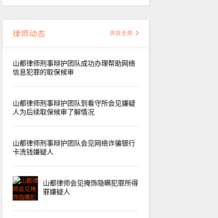
律师动态
浏览全部
山都律师刑事辩护团队成功办理帮助网络
信息犯罪的取保候审
山都律师刑事辩护团队到看守所会见嫌疑
人为后续取保候审了解情况
山都律师刑事辩护团队会见网络诈骗银行
卡洗钱嫌疑人
山都律师会见掩饰隐瞒犯罪所得
罪嫌疑人