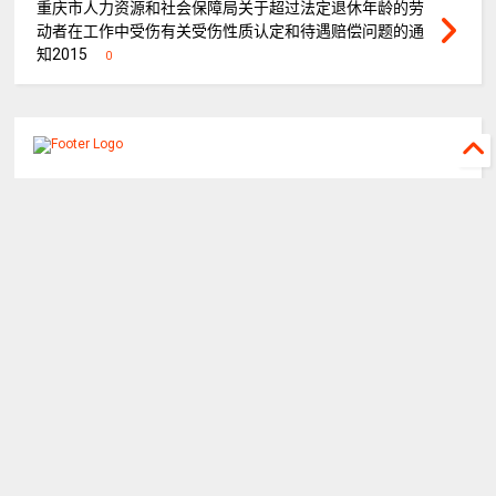
重庆市人力资源和社会保障局关于超过法定退休年龄的劳
动者在工作中受伤有关受伤性质认定和待遇赔偿问题的通
知2015
0
©
2026
重庆山都律师事务所
All rights reserved.
关于山都
山都团队
执行公开网
重庆律协
蛙蛙工具
迟延履行利息