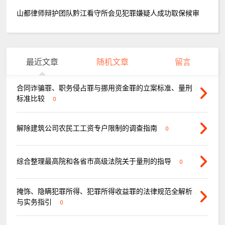
山都律师辩护团队黔江看守所会见犯罪嫌疑人成功取保候审
最近文章
随机文章
留言
合同诈骗罪、职务侵占罪与挪用资金罪的立案标准、量刑
标准比较
0
解除建筑公司农民工工资专户限制的调查指南
0
综合整理最高院和各省市高级法院关于量刑的指导
0
掩饰、隐瞒犯罪所得、犯罪所得收益罪的法律规范全解析
与实务指引
0