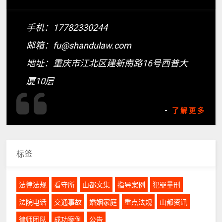
手机：17782330244
邮箱：fu@shandulaw.com
地址：重庆市江北区建新南路16号西普大
厦10层
-
了解更多
标签
法律法规
看守所
山都文集
指导案例
犯罪量刑
法院电话
交通事故
婚姻家庭
重点法规
山都资讯
律师团队
成功案例
公告