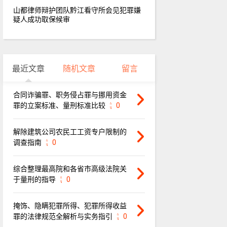
山都律师辩护团队黔江看守所会见犯罪嫌
疑人成功取保候审
最近文章
随机文章
留言
合同诈骗罪、职务侵占罪与挪用资金
罪的立案标准、量刑标准比较
0
解除建筑公司农民工工资专户限制的
调查指南
0
综合整理最高院和各省市高级法院关
于量刑的指导
0
掩饰、隐瞒犯罪所得、犯罪所得收益
罪的法律规范全解析与实务指引
0