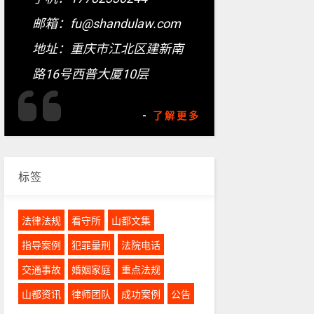
邮箱：fu@shandulaw.com
地址：重庆市江北区建新南
路16号西普大厦10层
-
了解更多
标签
法律法规
看守所
山都文集
指导案例
犯罪量刑
法院电话
交通事故
婚姻家庭
重点法规
山都资讯
律师团队
成功案例
公告