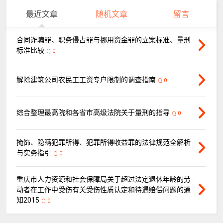
最近文章
随机文章
留言
合同诈骗罪、职务侵占罪与挪用资金罪的立案标准、量刑
标准比较
0
解除建筑公司农民工工资专户限制的调查指南
0
综合整理最高院和各省市高级法院关于量刑的指导
0
掩饰、隐瞒犯罪所得、犯罪所得收益罪的法律规范全解析
与实务指引
0
重庆市人力资源和社会保障局关于超过法定退休年龄的劳
动者在工作中受伤有关受伤性质认定和待遇赔偿问题的通
知2015
0