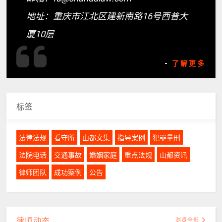
地址：重庆市江北区建新南路16号西普大
厦10层
-
了解更多
标签
法律法规
看守所
山都文集
指导案例
犯罪量刑
法院电话
交通事故
婚姻家庭
重点法规
山都资讯
律师团队
成功案例
公告
律师动态
浏览全部