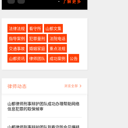
-
了解更多
法律法规
看守所
山都文集
指导案例
犯罪量刑
法院电话
交通事故
婚姻家庭
重点法规
山都资讯
律师团队
成功案例
公告
律师动态
浏览全部
山都律师刑事辩护团队成功办理帮助网络
信息犯罪的取保候审
山都律师刑事辩护团队到看守所会见嫌疑