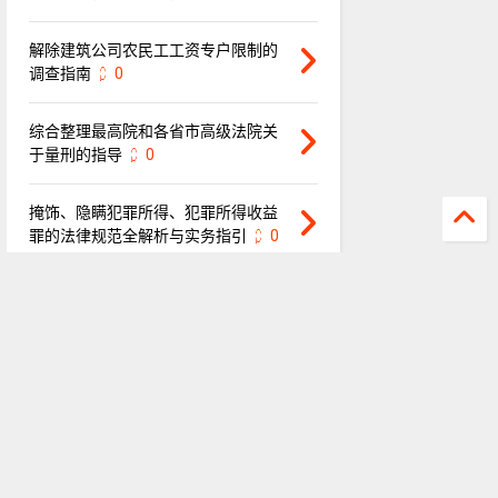
解除建筑公司农民工工资专户限制的
调查指南
0
综合整理最高院和各省市高级法院关
于量刑的指导
0
掩饰、隐瞒犯罪所得、犯罪所得收益
罪的法律规范全解析与实务指引
0
重庆市人力资源和社会保障局关于超
过法定退休年龄的劳动者在工作中受
伤有关受伤性质认定和待遇赔偿问题
的通知2015
0