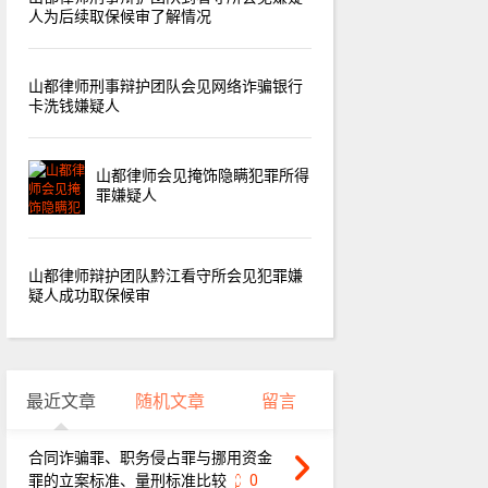
人为后续取保候审了解情况
山都律师刑事辩护团队会见网络诈骗银行
卡洗钱嫌疑人
山都律师会见掩饰隐瞒犯罪所得
罪嫌疑人
山都律师辩护团队黔江看守所会见犯罪嫌
疑人成功取保候审
最近文章
随机文章
留言
合同诈骗罪、职务侵占罪与挪用资金
罪的立案标准、量刑标准比较
0