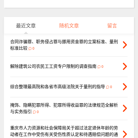
最近文章
随机文章
留言
合同诈骗罪、职务侵占罪与挪用资金罪的立案标准、量刑
标准比较
0
解除建筑公司农民工工资专户限制的调查指南
0
综合整理最高院和各省市高级法院关于量刑的指导
0
掩饰、隐瞒犯罪所得、犯罪所得收益罪的法律规范全解析
与实务指引
0
重庆市人力资源和社会保障局关于超过法定退休年龄的劳
动者在工作中受伤有关受伤性质认定和待遇赔偿问题的通