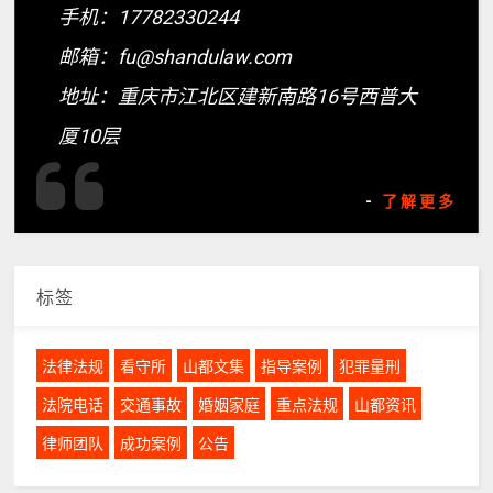
手机：17782330244
邮箱：fu@shandulaw.com
地址：重庆市江北区建新南路16号西普大
厦10层
-
了解更多
标签
法律法规
看守所
山都文集
指导案例
犯罪量刑
法院电话
交通事故
婚姻家庭
重点法规
山都资讯
律师团队
成功案例
公告