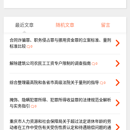
最近文章
随机文章
留言
合同诈骗罪、职务侵占罪与挪用资金罪的立案标准、量刑
标准比较
0
解除建筑公司农民工工资专户限制的调查指南
0
综合整理最高院和各省市高级法院关于量刑的指导
0
掩饰、隐瞒犯罪所得、犯罪所得收益罪的法律规范全解析
与实务指引
0
重庆市人力资源和社会保障局关于超过法定退休年龄的劳
动者在工作中受伤有关受伤性质认定和待遇赔偿问题的通