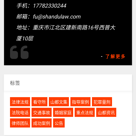
手机：17782330244
邮箱：fu@shandulaw.com
地址：重庆市江北区建新南路16号西普大
厦10层
-
了解更多
标签
法律法规
看守所
山都文集
指导案例
犯罪量刑
法院电话
交通事故
婚姻家庭
重点法规
山都资讯
律师团队
成功案例
公告