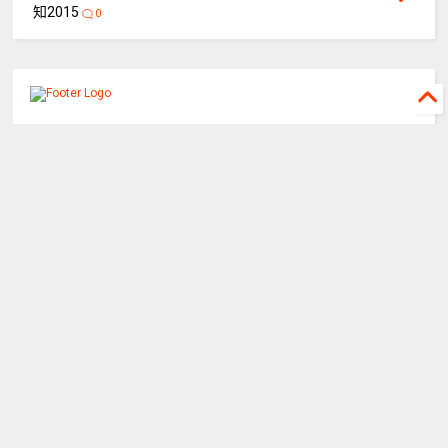
知2015
0
©
2026
重庆山都律师事务所
All rights reserved.
关于山都
山都团队
执行公开网
重庆律协
蛙蛙工具
迟延履行利息