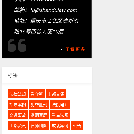
邮箱：fu@shandulaw.com
地址：重庆市江北区建新南
路16号西普大厦10层
-
了解更多
标签
法律法规
看守所
山都文集
指导案例
犯罪量刑
法院电话
交通事故
婚姻家庭
重点法规
山都资讯
律师团队
成功案例
公告