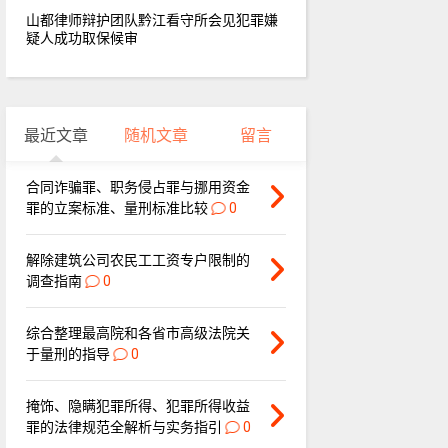
山都律师辩护团队黔江看守所会见犯罪嫌
疑人成功取保候审
最近文章
随机文章
留言
合同诈骗罪、职务侵占罪与挪用资金
罪的立案标准、量刑标准比较
0
解除建筑公司农民工工资专户限制的
调查指南
0
综合整理最高院和各省市高级法院关
于量刑的指导
0
掩饰、隐瞒犯罪所得、犯罪所得收益
罪的法律规范全解析与实务指引
0