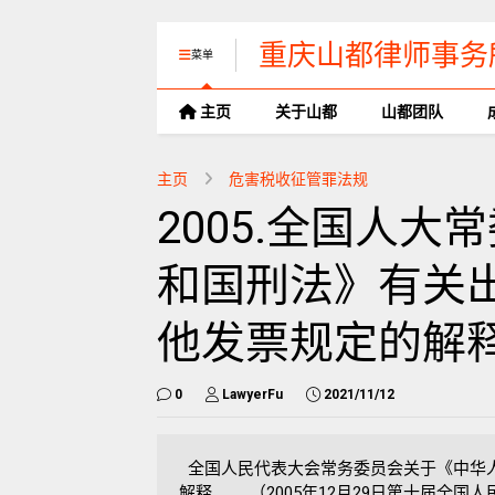
重庆山都律师事务
菜单
主页
关于山都
山都团队
主页
危害税收征管罪法规
2005.全国人
和国刑法》有关
他发票规定的解
0
LawyerFu
2021/11/12
全国人民代表大会常务委员会关于《中华
解释 （2005年12月29日第十届全