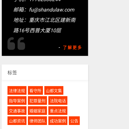
邮箱：fu@shandulaw.com
地址：重庆市江北区建新南
路16号西普大厦10层
-
了解更多
标签
法律法规
看守所
山都文集
指导案例
犯罪量刑
法院电话
交通事故
婚姻家庭
重点法规
山都资讯
律师团队
成功案例
公告