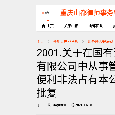
重庆山都律师事务
菜单
主页
关于山都
山都团队
主页
侵犯财产罪法规
职务侵占罪法规
2001.关于在
有限公司中从事
便利非法占有本
批复
0
LawyerFu
2021/11/10