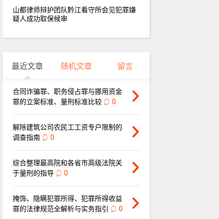
山都律师辩护团队黔江看守所会见犯罪嫌
疑人成功取保候审
最近文章
随机文章
留言
合同诈骗罪、职务侵占罪与挪用资金
罪的立案标准、量刑标准比较
0
解除建筑公司农民工工资专户限制的
调查指南
0
综合整理最高院和各省市高级法院关
于量刑的指导
0
掩饰、隐瞒犯罪所得、犯罪所得收益
罪的法律规范全解析与实务指引
0