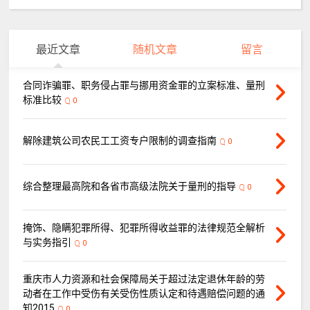
最近文章
随机文章
留言
合同诈骗罪、职务侵占罪与挪用资金罪的立案标准、量刑
标准比较
0
解除建筑公司农民工工资专户限制的调查指南
0
综合整理最高院和各省市高级法院关于量刑的指导
0
掩饰、隐瞒犯罪所得、犯罪所得收益罪的法律规范全解析
与实务指引
0
重庆市人力资源和社会保障局关于超过法定退休年龄的劳
动者在工作中受伤有关受伤性质认定和待遇赔偿问题的通
知2015
0