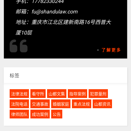
手机：17782330244
邮箱：fu@shandulaw.com
地址：重庆市江北区建新南路16号西普大
厦10层
-
了解更多
标签
法律法规
看守所
山都文集
指导案例
犯罪量刑
法院电话
交通事故
婚姻家庭
重点法规
山都资讯
律师团队
成功案例
公告