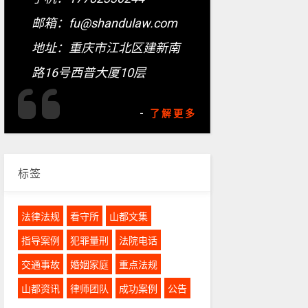
邮箱：fu@shandulaw.com
地址：重庆市江北区建新南
路16号西普大厦10层
-
了解更多
标签
法律法规
看守所
山都文集
指导案例
犯罪量刑
法院电话
交通事故
婚姻家庭
重点法规
山都资讯
律师团队
成功案例
公告