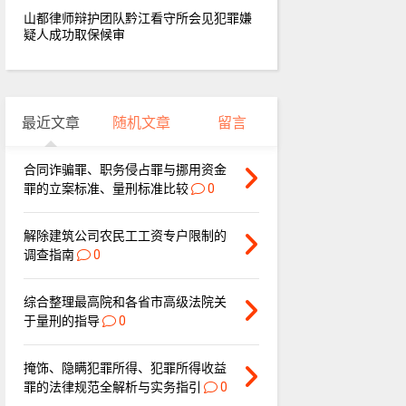
山都律师辩护团队黔江看守所会见犯罪嫌
疑人成功取保候审
最近文章
随机文章
留言
合同诈骗罪、职务侵占罪与挪用资金
罪的立案标准、量刑标准比较
0
解除建筑公司农民工工资专户限制的
调查指南
0
综合整理最高院和各省市高级法院关
于量刑的指导
0
掩饰、隐瞒犯罪所得、犯罪所得收益
罪的法律规范全解析与实务指引
0