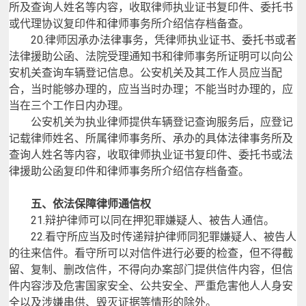
所及查询人姓名等内容，收取律师执业证书复印件、委托书
或代理协议复印件和律师事务所介绍信存档备查。
20.
律师因承办法律事务，凭律师执业证书、委托书或者
法律援助公函、法院受理通知书和律师事务所证明可以向公
安机关查询车辆登记信息。
公安机关及其工作人员应当配
合，当时能够办理的，应当当时办理；不能当时办理的，应
当在三个工作日内办理。
公安机关为执业律师提供车辆登记查询服务后，应登记
记载律师姓名、所属律师事务所、承办的具体法律事务所及
查询人姓名等内容，收取律师执业证书复印件、委托书或法
律援助公函复印件和律师事务所介绍信存档备查。
五、依法保障律师通信权
21.
辩护律师可以同在押犯罪嫌疑人、被告人通信。
22.
看守所应当及时传递辩护律师同犯罪嫌疑人、被告人
的往来信件。看守所可以对信件进行必要的检查，但不得截
留、复制、删改信件，不得向办案部门提供信件内容，但信
件内容涉及危害国家安全、公共安全、严重危害他人人身安
全以及涉嫌串供、毁灭证据等情形的除外。