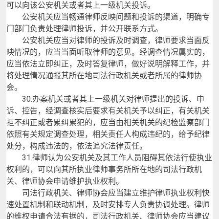
可以向该公安机关或者其上一级机关投诉。
公安机关应当畅通律师反映问题和投诉的渠道，明确专
门部门负责处理律师投诉，并公开联系方式。
公安机关应当对律师的投诉及时调查，律师要求当面反
映情况的，应当当面听取律师的意见。经调查情况属实的，
应当依法立即纠正，及时答复律师，做好说明解释工作，并
将处理情况通报其所在地司法行政机关或者所属的律师协
会。
30.
办案机关或者其上一级机关对律师提出的投诉、申
诉、控告，经调查核实后要求有关机关予以纠正，有关机关
拒不纠正或者累纠累犯的，应当由相关机关的纪检监察部门
依照有关规定调查处理，相关责任人构成违纪的，给予纪律
处分，构成违法的，依法追究法律责任。
31.
律师认为公安机关及其工作人员阻碍其依法行使执业
权利的，可以向其所执业律师事务所所在地的司法行政机
关、律师协会申请维护执业权利。
司法行政机关、律师协会应当建立维护律师执业权利快
速处置机制和联动机制，及时安排专人负责协调处理。律师
的维权申请合法有据的，司法行政机关、律师协会应当建议