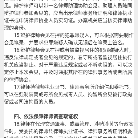
见。辩护律师可以带一名律师助理协助会见。助理人员随同
辩护律师参加会见的，应当出示律师事务所证明和律师执业
证书或申请律师执业人员实习证。办案机关应当核实律师助
理的身份。
15.
辩护律师会见在押的犯罪嫌疑人，可以根据需要制作
会见笔录，并要求犯罪嫌疑人确认无误后在笔录上签名。
16.
辩护律师会见在押或者被监视居住的犯罪嫌疑人时，
违反法律规定或者会见的规定的，看守所或者监视居住执行
机关应当制止。对于严重违反规定或者不听劝阻的，可以决
定停止本次会见，并及时通报其所在的律师事务所或者所属
的律师协会。
17.
律师持律师执业证书、律师事务所介绍信和委托书，
可以在强制隔离戒毒所会见戒毒人员、拘留所会见被行政拘
留或者司法拘留的人员。
四、依法保障律师调查取证权
18.
律师在代理交通肇事、戒毒管理、涉赌涉黄等行政案
件时，受委托的律师凭律师执业证书、律师事务所证明和委