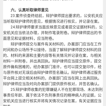
六、认真听取律师意见
23.
案件侦查终结前，辩护律师提出要求的，公安机关应
当听取辩护律师的意见，根据情况进行核实，并记录在案。
24.
辩护律师要求当面反映意见或者提交证据材料的，公
安机关应当依法办理，并制作笔录附卷。辩护律师提出的书
面意见和证据材料，应当附卷。
辩护律师提交与案件有关材料的，办案部门应当在工作
时间和办公场所予以接待，当面了解辩护律师提交材料的目
的、材料的来源和主要内容等有关情况并记录在案，与相关
材料一并附卷，并出具回执。辩护律师应当提交原件，提交
原件确有困难的，经办案部门准许，也可以提交复印件，经
与原件核对无误后由辩护律师签名确认。辩护律师通过服务
平台网上提交相关材料的，办案部门应当在网上出具回执。
辩护律师应当及时向办案部门提供原件核对，并签名确认。
25.
辩护律师收集的犯罪嫌疑人不在犯罪现场、未达到刑
事责任年龄、属于依法不负刑事责任的精神病人的证据，公
安机关应当进行核实并将有关情况记录在案，有关证据应当