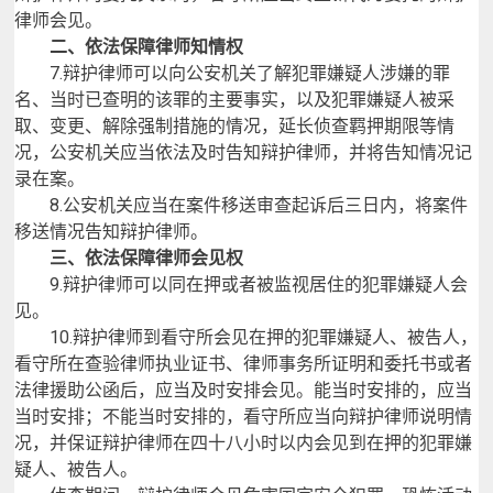
律师会见。
二、依法保障律师知情权
7.
辩护律师可以向公安机关了解犯罪嫌疑人涉嫌的罪
名、当时已查明的该罪的主要事实，以及犯罪嫌疑人被采
取、变更、解除强制措施的情况，延长侦查羁押期限等情
况，公安机关应当依法及时告知辩护律师，并将告知情况记
录在案。
8.
公安机关应当在案件移送审查起诉后三日内，将案件
移送情况告知辩护律师。
三、依法保障律师会见权
9.
辩护律师可以同在押或者被监视居住的犯罪嫌疑人会
见。
10.
辩护律师到看守所会见在押的犯罪嫌疑人、被告人，
看守所在查验律师执业证书、律师事务所证明和委托书或者
法律援助公函后，应当及时安排会见。能当时安排的，应当
当时安排；不能当时安排的，看守所应当向辩护律师说明情
况，并保证辩护律师在四十八小时以内会见到在押的犯罪嫌
疑人、被告人。