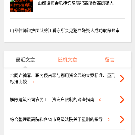
山都律师会见掩饰隐瞒犯罪所得罪嫌疑人
山都律师辩护团队黔江看守所会见犯罪嫌疑人成功取保候审
最近文章
随机文章
留言
合同诈骗罪、职务侵占罪与挪用资金罪的立案标准、量刑
标准比较
0
解除建筑公司农民工工资专户限制的调查指南
0
综合整理最高院和各省市高级法院关于量刑的指导
0