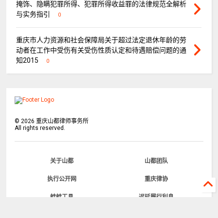
掩饰、隐瞒犯罪所得、犯罪所得收益罪的法律规范全解析
与实务指引
0
重庆市人力资源和社会保障局关于超过法定退休年龄的劳
动者在工作中受伤有关受伤性质认定和待遇赔偿问题的通
知2015
0
©
2026
重庆山都律师事务所
All rights reserved.
关于山都
山都团队
执行公开网
重庆律协
蛙蛙工具
迟延履行利息