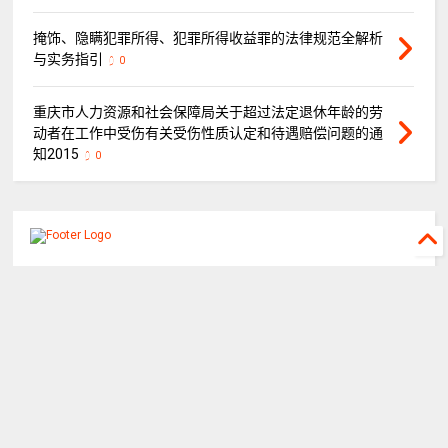
掩饰、隐瞒犯罪所得、犯罪所得收益罪的法律规范全解析
与实务指引
0
重庆市人力资源和社会保障局关于超过法定退休年龄的劳
动者在工作中受伤有关受伤性质认定和待遇赔偿问题的通
知2015
0
©
2026
重庆山都律师事务所
All rights reserved.
关于山都
山都团队
执行公开网
重庆律协
蛙蛙工具
迟延履行利息