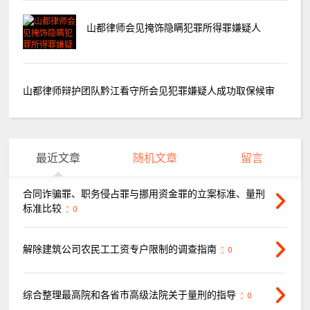
山都律师会见掩饰隐瞒犯罪所得罪嫌疑人
山都律师辩护团队黔江看守所会见犯罪嫌疑人成功取保候审
最近文章
随机文章
留言
合同诈骗罪、职务侵占罪与挪用资金罪的立案标准、量刑
标准比较
0
解除建筑公司农民工工资专户限制的调查指南
0
综合整理最高院和各省市高级法院关于量刑的指导
0