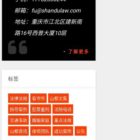
邮箱：fu@shandulaw.com
地址：重庆市江北区建新南
路16号西普大厦10层
-
了解更多
标签
法律法规
看守所
山都文集
指导案例
犯罪量刑
法院电话
交通事故
婚姻家庭
重点法规
山都资讯
律师团队
成功案例
公告