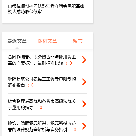
山都律师辩护团队黔江看守所会见犯罪嫌
疑人成功取保候审
最近文章
随机文章
留言
合同诈骗罪、职务侵占罪与挪用资金
罪的立案标准、量刑标准比较
0
解除建筑公司农民工工资专户限制的
调查指南
0
综合整理最高院和各省市高级法院关
于量刑的指导
0
掩饰、隐瞒犯罪所得、犯罪所得收益
罪的法律规范全解析与实务指引
0