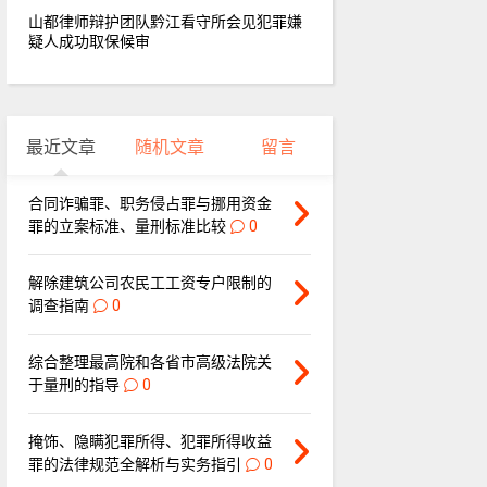
山都律师辩护团队黔江看守所会见犯罪嫌
疑人成功取保候审
最近文章
随机文章
留言
合同诈骗罪、职务侵占罪与挪用资金
罪的立案标准、量刑标准比较
0
解除建筑公司农民工工资专户限制的
调查指南
0
综合整理最高院和各省市高级法院关
于量刑的指导
0
掩饰、隐瞒犯罪所得、犯罪所得收益
罪的法律规范全解析与实务指引
0