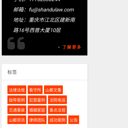
邮箱：fu@shandulaw.com
地址：重庆市江北区建新南
路16号西普大厦10层
-
了解更多
标签
法律法规
看守所
山都文集
指导案例
犯罪量刑
法院电话
交通事故
婚姻家庭
重点法规
山都资讯
律师团队
成功案例
公告