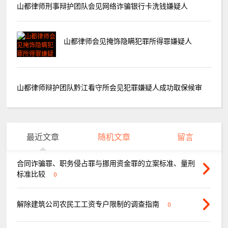
山都律师刑事辩护团队会见网络诈骗银行卡洗钱嫌疑人
山都律师会见掩饰隐瞒犯罪所得罪嫌疑人
山都律师辩护团队黔江看守所会见犯罪嫌疑人成功取保候审
最近文章
随机文章
留言
合同诈骗罪、职务侵占罪与挪用资金罪的立案标准、量刑
标准比较
0
解除建筑公司农民工工资专户限制的调查指南
0