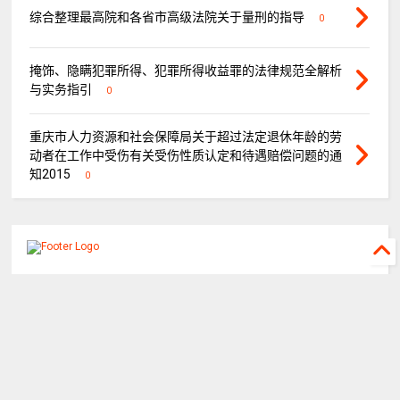
综合整理最高院和各省市高级法院关于量刑的指导
0
掩饰、隐瞒犯罪所得、犯罪所得收益罪的法律规范全解析
与实务指引
0
重庆市人力资源和社会保障局关于超过法定退休年龄的劳
动者在工作中受伤有关受伤性质认定和待遇赔偿问题的通
知2015
0
©
2026
重庆山都律师事务所
All rights reserved.
关于山都
山都团队
执行公开网
重庆律协