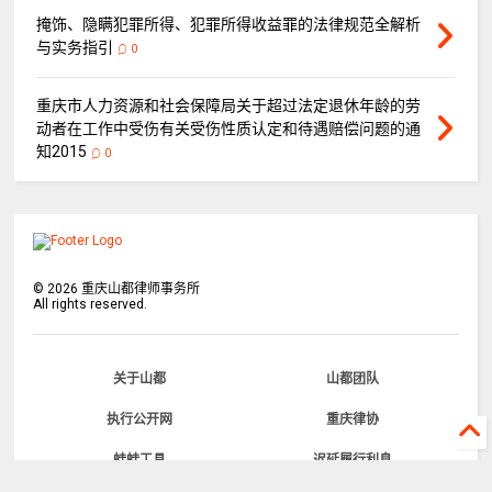
掩饰、隐瞒犯罪所得、犯罪所得收益罪的法律规范全解析
与实务指引
0
重庆市人力资源和社会保障局关于超过法定退休年龄的劳
动者在工作中受伤有关受伤性质认定和待遇赔偿问题的通
知2015
0
©
2026
重庆山都律师事务所
All rights reserved.
关于山都
山都团队
执行公开网
重庆律协
蛙蛙工具
迟延履行利息