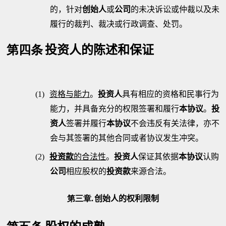
的，针对
创始人
或
公司
的未决诉讼或仲裁以及未
履行的裁判、裁决或行政调查、处罚。
第四条
投资人的陈述和保证
(1)
资格与能力
。
投资人
具有相应的资格和民事行为
能力，并具备充分的权限签署和履行
本协议
。
投
资人
签署并履行
本协议
不会违反有关法律，亦不
会与其签署的其他合同或者协议发生冲突。
(2)
投资款
的合法性
。
投资人
保证其依据
本协议
认购
公司
相应股权的
投资款
来源合法。
第三章.
创始人的权利限制