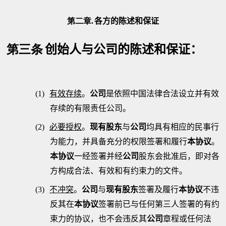
第二章.
各方的陈述和保证
第三条
创始人与公司的陈述和保证：
(1)
有效存续
。
公司
是依照中国法律合法设立并有效
存续的有限责任公司。
(2)
必要授权
。
现有股东
与
公司
均具有相应的民事行
为能力，并具备充分的权限签署和履行
本协议
。
本协议
一经
签署
并经
公司
股东会批准后，即对各
方构成合法、有效和有约束力的文件。
(3)
不冲突
。
公司
与
现有股东
签署及履行
本协议
不违
反其在
本协议
签署前已与任何第三人签署的有约
束力的协议，也不会违反其
公司
章程或任何法