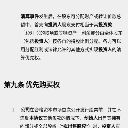
清算事件
发生后，在股东可分配财产或转让价款总
额中，首先向
投资人
股东支付相当于其
投资款
［
100
］
%
的款项或等额资产，剩余部分由全体股东
（包括
投资人
）按各自的持股比例分配。各方可以
用分配红利或法律允许的其他方式实现
投资人
的清
算优先权。
第九条
优先购买权
1.
公司
在合格资本市场首次公开发行股票前，并在不
违反
本协议
其他条款的情况下，
创始人
出售其拥有
的部分或全部股权（
“
拟出售股权
”
）时，
投资人
有