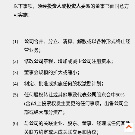
以下事项，须经
投资人
或
投资人
委派的董事书面同意方
可实施：
(1)
公司
合并、分立、清算、解散或以各种形式终止经
营业务；
(2)
修改
公司
章程，增加或减少
公司
注册资本；
(3)
董事会规模的扩大或缩小；
(4)
制定、批准或实施任何股权激励计划
；
(5)
任何股权转让或其他导致代表
公司
股东会中
50%
(
含
)
以上投票权发生变更的任何事项
，出售
公司
全
部或绝大部分资产；
(6)
与
公司
的
关联
企业、股东、董事、经理或任何其他
关联方约定或达成关联交易和协议；