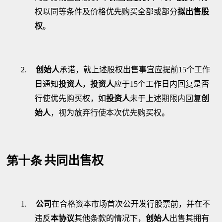
权以同等条件及价格优先购买全部或部分
拟出售股
权
。
2.
创始人
承诺，就上述股权出售事宜应提前
15
个工作
日通知
投资人
，
投资人
应于
15
个工作日内回复是否
行使优先购买权，如
投资人
未于上述期限内回复
创
始人
，视为放弃行使本次优先购买权。
第十条
共同出售权
1.
公司
在合格资本市场首次公开发行股票前，并在不
违反
本协议
其他条款的情况下，
创始人
出售其拥有