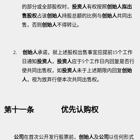
的部分或全部股权时，
投资人
有权按照
创始人拟出
售股权
占该
创始人
持股总额的比例与
创始人
共同出
售，否则
创始人
不得转让。
2.
创始人
承诺，就上述股权出售事宜应提前
15
个工作
日通知
投资人
，
投资人
应于
5
个工作日内回复是否行
使共同出售权，如
投资人
未于上述期限内回复
创始
人
，视为放弃行使本次共同出售权。
第十一条
优先认购权
公司
在首次公开发行股票前，
创始人
及
公司
以任何形式