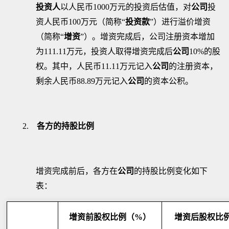
投资人
以人民币
1000
万元的投资后估值，对
公司
投
资人民币
100
万元（简称
“
投资款
”
）进行溢价增资
（简称
“
增资
”
）。增资完成后，公司注册资本增加
为
111.11
万元，投资人取得增资完成后
公司
10
%
的股
权。其中，人民币
11.11
万元记入
公司
的注册资本，
剩余人民币
88.89
万元记入
公司
的资本公积。
2.
各方的持股比例
增资完成前后，各方在
公司
的持股比例变化如下
表
：
增资前股权比例（
%
）
增资后股权比