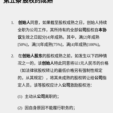
第五条
股权的成熟
1.
创始人
同意，如果截至股权成熟之日，创始人持续
全职为公司工作，其所持有的全部
公司
股权自
本协
议
生效之日起分
[
4]
年成熟。其中，满
[2]
年成熟
[50%]
，满
[3]
年成熟
[75%]
，满
[4]
年成熟
[
100%]
。
2.
在
创始人股东
的股权成熟之前，如发生以下四种情
况之一的，该
创始人
特此同意将以
1
元人民币的价格
（如法律就股权转让的最低价格另有强制性规定
的，从其规定），将其未成熟的股权转让给
公司
指
定人员，该等股权应计入
公司
激励股权池：
(1)
主动从
公司
离职的；
(2)
因自身原因不能履行职务的；