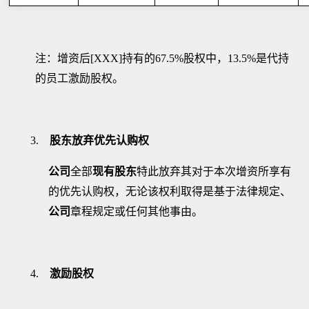
注：增资后
[XXX]
持有的
67.5
%
股权中，
13.5
%
是代持
的员工激励股权。
3.
股东放弃优先认购权
公司
全部
现有股东
特此放弃其对于本次增资所享有
的优先认购权，无论该权利取得是基于法律规定、
公司
章程规定或任何其他事由。
4.
激励股权