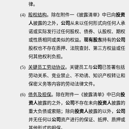
律。
(4)
股权结构
。除在附件一《披露清单》中已向
投资
人
披露的之外，
公司
从未以任何形式向任何人承
诺或实际发行过任何股权、债券、认股权、期权
或性质相同或类似的权益。
现有股东
持有的
公司
股权也不存在质押、法院查封、第三方权益或任
何其他权利负担
。
(5)
关键员工劳动协议
。
关键员工与
公司
已签署包括
劳动关系、竞业禁止、不劝诱、知识产权转让和
保密义务等内容的劳动法律文件。
(6)
债务及担保
。除在附件一《披露清单》中已向
投
资人
披露的之外，
公司
不存在未向
投资人
披露的
重大负债或索赔；除向
投资人
披露的以外，
公司
并无任何以
公司
资产进行的保证、抵押、质押或
其他形式的担保。