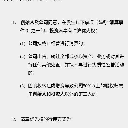
1.
创始人
及
公司
同意，在发生以下事项（统称
“
清算事
件
”
）之一的，
投资人
享有清算优先权：
(1)
公司
拟终止经营进行清算的
；
(2)
公司
出售、转让全部或核心资产、业务或对其进
行任何其他处置，并拟不再进行实质性经营活动
的；
(3)
因股权转让或增资导致
公司
50%
以上的股权归属
于
创始人
和
投资人
以外的第三人的。
2.
清算优先权的
行使方式
为：