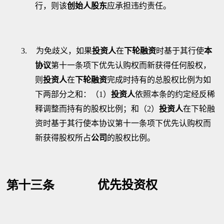
行，则该
创始人股东
应承担违约责任。
3.
为免歧义，如果
投资人
在
下轮融资
时基于其行使
本
协议
第十一条项下优先认购权而新获得任何股权，
则
投资人
在
下轮融资
完成时持有的总股权比例为如
下两部分之和：（
1
）
投资人
依照本条的约定经反稀
释调整而持有的股权比例；和（
2
）
投资人
在下轮融
资时基于其行使本协议第十一条项下优先认购权而
新获得股权所占
公司
的股权比例。
第十三条
优先投资权