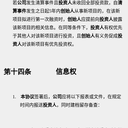
若
公司
发生清算事件且
投资人
未收回全部投资款，自
清
算事件
发生之日起
5
年内
创始人
从事新项目的，在该新
项目拟进行第一次融资时，
创始人
应提前向
投资人
披露
该新项目的相关信息。在同等条件下，
投资人
有权优先
于其他人对该新项目进行投资，且
创始人
有义务促成
投
资人
对该新项目有优先投资权。
第十四条
信息权
1.
本协议
签署后，
公司
应将以下报表或文件，在规定
时间内报送
投资人
，同时建档留存备查：