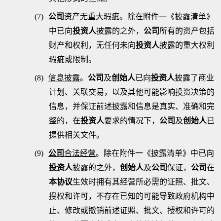
(7)
公司
资产无重大瑕疵。
除在附件一《披露清单》
中已向
投资人
披露的之外，
公司
所有的资产包括
财产和权利，无任何未向
投资人
披露的重大权利
瑕疵或限制。
(8)
信息披露
。
公司
及
创始人
已向
投资人
披露了商业
计划、关联交易，以及其他可能影响投资决策的
信息，并保证前述披露和信息是真实、准确和完
整的，在
投资人
要求的情况下，
公司
及
创始人
已
提供相关文件。
(9)
公司
合法经营
。
除在附件一《披露清单》中已向
投资人
披露的之外，
创始人
及
公司
保证，
公司
在
本协议
生效时拥有其经营所必需的证照、批文、
授权和许可，不存在已知的可能导致政府机构中
止、修改或撤销前述证照、批文、授权和许可的