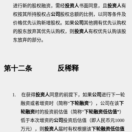
进行新的股权融资，需经
投资人
书面同意，且
投资人
有
权按其所持股权占
公司
股权总额的比例，以同等条件及
价格优先认购新增股权。如果
公司
其他拥有优先认购权
的股东放弃其优先认购权，则
投资人
有权优先认购该股
东放弃的部分。
第十二条
反稀释
1.
在获得
投资人
同意的前提下，如果
公司
进行下一轮
融资或者增资时（简称
“
下轮融资
”
），公司在该
下
轮融资
时的投资前估值（简称
“
下轮融资低估值
”
）
低于本次增资的
公司
投资后估值（即人民币元
1000
万元），则
投资人
届时有权根据该
下轮融资低估值