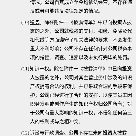
情况。
公司
自其成立至今均依法经营，不存在违
反或者可能违反法律规定的情况。
(10)
税务
。除在附件一《披露清单》中已向
投资人
披
露的之外，
公司
就税款的支付、扣缴、免除及代
扣代缴等方面遵守了相关法律的要求，不会发生
重大不利影响；公司不存在任何针对
公司
税务事
项的指控、调查、追索以及未执行完毕的处罚。
(11)
知识产权
。除在附件一《披露清单》中已向
投资
人
披露的之外，
公司
对其主营业务中涉及的知识
产权拥有合法的权利，并已采取合理的手段来保
护；
公司
已经进行了合理的安排，以使其员工因
职务发明或创作产生的知识产权归
公司
所有；对
于
公司
有重大影响的知识产权，不侵犯任何第三
人的权利或与之相冲突。
(12)
诉讼与行政调查
。
公司
不存在未向
投资人
披露