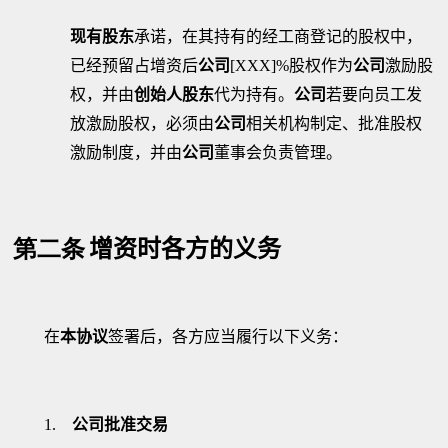
现有股东
承诺，在其持有的经工商登记的股权中，
已经预留占增资后
公司
[XXX]
%
股权作为
公司
激励股
权，并由
创始人股东
代为持有。
公司
若要向员工发
放激励股权，必须由
公司
相关机构制定、批准股权
激励制度，并由
公司
董事会负责管理。
第二条
增资时各方的义务
在
本协议
签署后，各方应当履行以下义务：
1.
公司批准交易