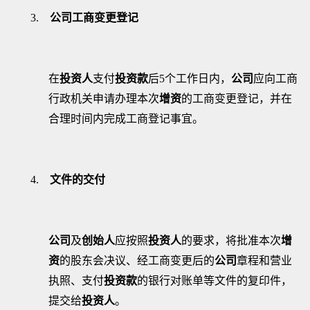
3.
公司工商变更登记
在
投资人
支付
投资款
后
5
个工作日内，
公司
应向工商
行政机关申请办理本次
增资
的工商变更登记，并在
合理时间内完成工商登记事宜。
4.
文件的交付
公司
及
创始人
应按照
投资人
的要求，将批准本次
增
资
的股东会决议、经工商变更后的
公司
章程和营业
执照、支付
投资款
的银行对账单等文件的复印件，
提交给
投资人
。