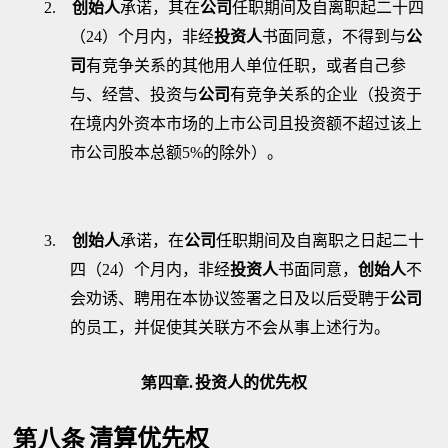
2.
创始人
承诺，其在
公司
任职期间及自离职起二十四
（
24
）个月内，非经
投资人
书面同意，不得到与
公
司
有竞争关系的其他用人单位任职，或者自己参
与、经营、投资与
公司
有竞争关系的企业（投资于
在境内外资本市场的上市公司且投资额不超过该上
市公司股本总额
5%
的除外）。
3.
创始人
承诺，在
公司
任职期间及自离职之日起二十
四（
24
）个月内，非经
投资人
书面同意，
创始人
不
会劝诱、聘用在本协议签署之日及以后受聘于
公司
的员工，并促使其关联方不会从事上述行为。
第四章.
投资人的优先权
第八条
清算优先权