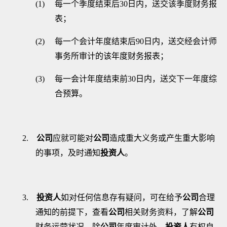
(1)
每一个季度结束后
30
日内，送交该季度财务报
表；
(2)
每一个会计年度结束后
90
日内，送交经会计师
事务所审计的该年度财务报表；
(3)
每一会计年度结束前
30
日内，送交下一年度综
合预算。
2.
公司
应就可能对
公司
造成重大义务或产生重大影响
的事项，及时通知
投资人
。
3.
投资人
如对任何信息存有疑问，可在给予
公司
合理
通知的前提下，查看
公司
相关财务资料，了解
公司
财务运营状况。除
公司
年度审计外，
投资人
有权自