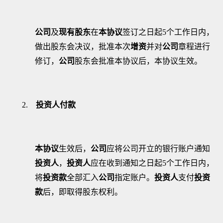
公司
及
现有股东
在
本协议
签订之日起
5
个工作日内，
做出股东会决议，批准本次
增资
并对
公司
章程进行
修订，
公司
股东会批准本协议后，本协议生效。
2.
投资人付款
本协议
生效后，
公司
应将公司开立的银行账户通知
投资人
，
投资人
应在收到通知之日起
5
个工作日内，
将
投资款
全部汇入
公司
指定账户。
投资人
支付
投资
款
后，即取得股东权利。