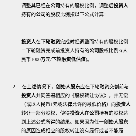
调整其已经在
公司
持有的股权比例，调整后
投资人
持有的
公司
的股权比例按以下公式计算：
投资人
在
下轮融资
完成时经调整而持有的股权比例
＝下轮融资完成前投资人持有的
公司
股权比例
×
(
人
民币
1000
万元
/
下轮融资低估值
)
。
2.
在上述情况下，
创始人股东
应在下轮融资交割前与
投资人
共同签署相应的《股权转让协议》，并无偿
（或以人民币
1
元或法律允许的最低价格）向
投资人
转让一部分股权，使得
投资人
在
公司
持有的股权达
到上述公式所得的结果。如果因为任一
创始人股东
的原因造成相应的股权转让没有履行或者不能履