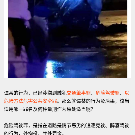
谭某的行为，已经涉嫌到触犯
交通肇事罪
、
危险驾驶罪
、
以
危险方法危害公共安全罪
。那么就谭某的行为及后果，该当
适用哪一罪名及何种量刑作为惩处适当呢？
危险驾驶罪，是指在道路是情节恶劣的追逐竞驶、醉酒驾驶
的行为，处拘役，并处罚金。