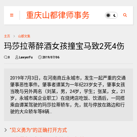
重庆山都律师事务
所
主页
山都文集
玛莎拉蒂醉酒女孩撞宝马致2死4伤
0
LawyerFu
2019/07/06
2019年7月3日，在河南商丘永城市，发生一起严重的交通
肇事恶性事件。肇事者谭某为一年纪23岁女子，肇事女孩
当晚与另外两名（刘某，男，24岁，学生；张某，女，21
岁，永城市属企业职工）在烧烤店吃饭、饮酒后，一同搭
乘由谭某驾驶的玛莎拉蒂轿车，先，就与停放在路边和行
驶的大众轿车等8辆...
“见义勇为”的正确打开方式