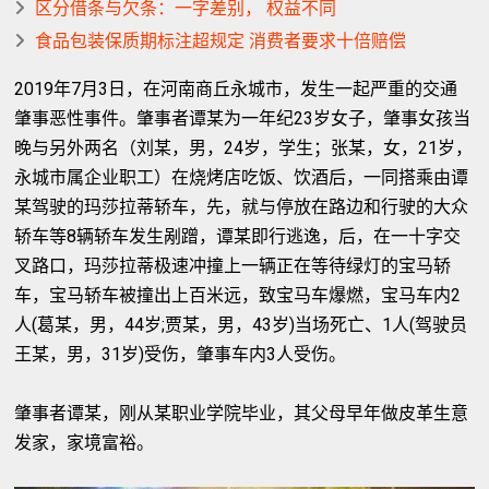
区分借条与欠条：一字差别， 权益不同
食品包装保质期标注超规定 消费者要求十倍赔偿
2019年7月3日，在河南商丘永城市，发生一起严重的交通
肇事恶性事件。肇事者谭某为一年纪23岁女子，肇事女孩当
晚与另外两名（刘某，男，24岁，学生；张某，女，21岁，
永城市属企业职工）在烧烤店吃饭、饮酒后，一同搭乘由谭
某驾驶的玛莎拉蒂轿车，先，就与停放在路边和行驶的大众
轿车等8辆轿车发生剐蹭，谭某即行逃逸，后，在一十字交
叉路口，玛莎拉蒂极速冲撞上一辆正在等待绿灯的宝马轿
车，宝马轿车被撞出上百米远，致宝马车爆燃，宝马车内2
人(葛某，男，44岁;贾某，男，43岁)当场死亡、1人(驾驶员
王某，男，31岁)受伤，肇事车内3人受伤。
肇事者谭某，刚从某职业学院毕业，其父母早年做皮革生意
发家，家境富裕。