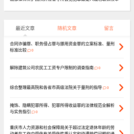
最近文章
随机文章
留言
合同诈骗罪、职务侵占罪与挪用资金罪的立案标准、量刑
标准比较
0
解除建筑公司农民工工资专户限制的调查指南
0
综合整理最高院和各省市高级法院关于量刑的指导
0
掩饰、隐瞒犯罪所得、犯罪所得收益罪的法律规范全解析
与实务指引
0
重庆市人力资源和社会保障局关于超过法定退休年龄的劳
动者在工作中受伤有关受伤性质认定和待遇赔偿问题的通