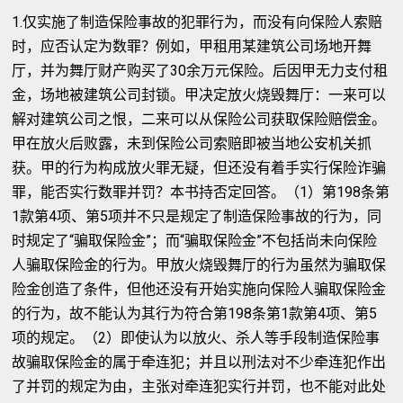
1.仅实施了制造保险事故的犯罪行为，而没有向保险人索赔
时，应否认定为数罪？例如，甲租用某建筑公司场地开舞
厅，并为舞厅财产购买了30余万元保险。后因甲无力支付租
金，场地被建筑公司封锁。甲决定放火烧毁舞厅：一来可以
解对建筑公司之恨，二来可以从保险公司获取保险赔偿金。
甲在放火后败露，未到保险公司索赔即被当地公安机关抓
获。甲的行为构成放火罪无疑，但还没有着手实行保险诈骗
罪，能否实行数罪并罚？本书持否定回答。（1）第198条第
1款第4项、第5项并不只是规定了制造保险事故的行为，同
时规定了“骗取保险金”；而“骗取保险金”不包括尚未向保险
人骗取保险金的行为。甲放火烧毁舞厅的行为虽然为骗取保
险金创造了条件，但他还没有开始实施向保险人骗取保险金
的行为，故不能认为其行为符合第198条第1款第4项、第5
项的规定。（2）即使认为以放火、杀人等手段制造保险事
故骗取保险金的属于牵连犯；并且以刑法对不少牵连犯作出
了并罚的规定为由，主张对牵连犯实行并罚，也不能对此处