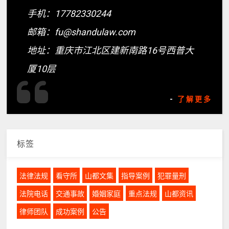
手机：17782330244
邮箱：fu@shandulaw.com
地址：重庆市江北区建新南路16号西普大
厦10层
-
了解更多
标签
法律法规
看守所
山都文集
指导案例
犯罪量刑
法院电话
交通事故
婚姻家庭
重点法规
山都资讯
律师团队
成功案例
公告