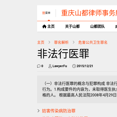
重庆山都律师事务
菜单
主页
关于山都
山都团队
主页
罪名解析
危害公共卫生罪名
非法行医罪
0
LawyerFu
2015/12/21
（一）非法行医罪的概念与犯罪构成 非法
行为。1.构成要件的内容为，未取得医生执
格的人。 根据最高人民法院2008年4月2
妨害传染病防治罪