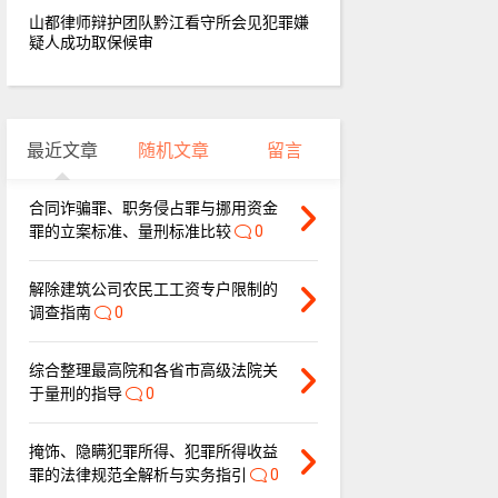
山都律师辩护团队黔江看守所会见犯罪嫌
疑人成功取保候审
最近文章
随机文章
留言
合同诈骗罪、职务侵占罪与挪用资金
罪的立案标准、量刑标准比较
0
解除建筑公司农民工工资专户限制的
调查指南
0
综合整理最高院和各省市高级法院关
于量刑的指导
0
掩饰、隐瞒犯罪所得、犯罪所得收益
罪的法律规范全解析与实务指引
0