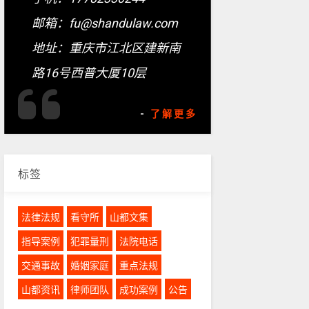
邮箱：fu@shandulaw.com
地址：重庆市江北区建新南
路16号西普大厦10层
-
了解更多
标签
法律法规
看守所
山都文集
指导案例
犯罪量刑
法院电话
交通事故
婚姻家庭
重点法规
山都资讯
律师团队
成功案例
公告