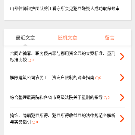
山都律师辩护团队黔江看守所会见犯罪嫌疑人成功取保候审
最近文章
随机文章
留言
合同诈骗罪、职务侵占罪与挪用资金罪的立案标准、量刑
标准比较
0
解除建筑公司农民工工资专户限制的调查指南
0
综合整理最高院和各省市高级法院关于量刑的指导
0
掩饰、隐瞒犯罪所得、犯罪所得收益罪的法律规范全解析
与实务指引
0