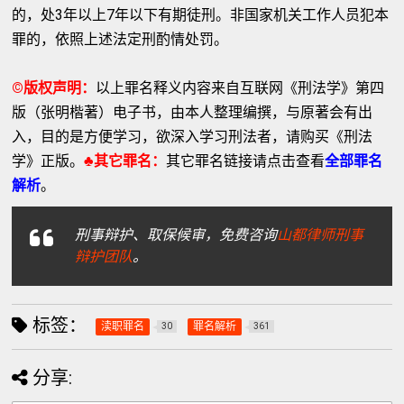
的，处3年以上7年以下有期徒刑。非国家机关工作人员犯本
罪的，依照上述法定刑酌情处罚。
©版权声明：
以上罪名释义内容来自互联网《刑法学》第四
版（张明楷著）电子书，由本人整理编撰，与原著会有出
入，目的是方便学习，欲深入学习刑法者，请购买《刑法
学》正版。
♣其它罪名：
其它罪名链接请点击查看
全部罪名
解析
。
刑事辩护、取保候审，免费咨询
山都律师刑事
辩护团队
。
标签：
渎职罪名
罪名解析
30
361
分享: