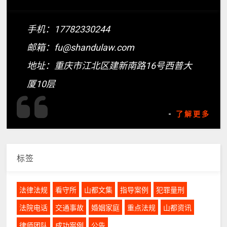
手机：17782330244
邮箱：fu@shandulaw.com
地址：重庆市江北区建新南路16号西普大
厦10层
-
了解更多
标签
法律法规
看守所
山都文集
指导案例
犯罪量刑
法院电话
交通事故
婚姻家庭
重点法规
山都资讯
律师团队
成功案例
公告