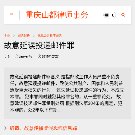
重庆山都律师事务
所
主页
罪名解析
扰乱公共秩序罪名
故意延误投递邮件罪
0
LawyerFu
2015/12/27
故意延误投递邮件罪含义 是指邮政工作人员严重不负责
任，故意延误投递邮件，致使公共财产、国家和人民利益
遭受重大损失的行为。 过失延误投递邮件的行为，不成立
本罪。 犯本罪同时触犯其他罪名的，从一重罪论处。 故
意延误技递邮件罪量刑处罚 根据刑法第304条的规定，犯
本罪的，处2年以下有期...
编造、故意传播虚假恐怖信息罪