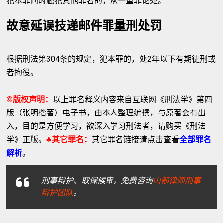
犯本罪同时触犯其他罪名的，从一重罪论处。
故意延误技递邮件罪量刑处罚
根据刑法第304条的规定，犯本罪的，处2年以下有期徒刑或
者拘役。
©版权声明：
以上罪名释义内容来自互联网《刑法学》第四
版（张明楷著）电子书，由本人整理编撰，与原著会有出
入，目的是方便学习，欲深入学习刑法者，请购买《刑法
学》正版。
♣其它罪名：
其它罪名链接请点击查看
全部罪名
解析
。
刑事辩护、取保候审，免费咨询
山都律师刑事
辩护团队
。