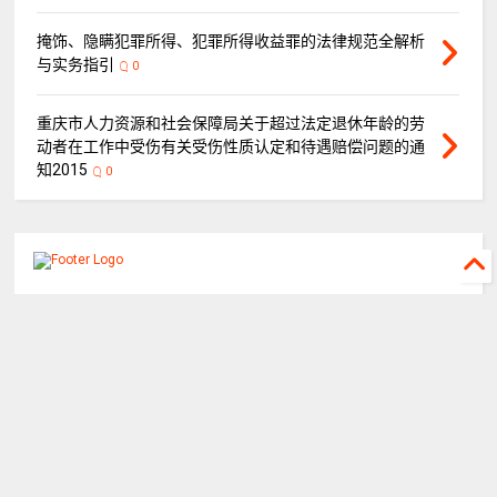
掩饰、隐瞒犯罪所得、犯罪所得收益罪的法律规范全解析
与实务指引
0
重庆市人力资源和社会保障局关于超过法定退休年龄的劳
动者在工作中受伤有关受伤性质认定和待遇赔偿问题的通
知2015
0
©
2026
重庆山都律师事务所
All rights reserved.
关于山都
山都团队
执行公开网
重庆律协
蛙蛙工具
迟延履行利息