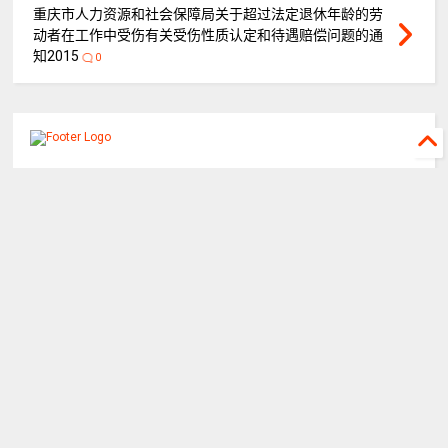
重庆市人力资源和社会保障局关于超过法定退休年龄的劳
动者在工作中受伤有关受伤性质认定和待遇赔偿问题的通
知2015
0
©
2026
重庆山都律师事务所
All rights reserved.
关于山都
山都团队
执行公开网
重庆律协
蛙蛙工具
迟延履行利息