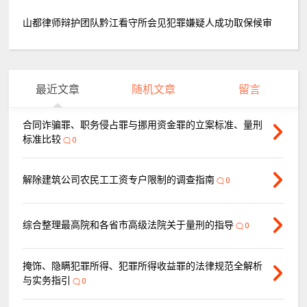
山都律师辩护团队黔江看守所会见犯罪嫌疑人成功取保候审
最近文章
随机文章
留言
合同诈骗罪、职务侵占罪与挪用资金罪的立案标准、量刑
标准比较
0
解除建筑公司农民工工资专户限制的调查指南
0
综合整理最高院和各省市高级法院关于量刑的指导
0
掩饰、隐瞒犯罪所得、犯罪所得收益罪的法律规范全解析
与实务指引
0