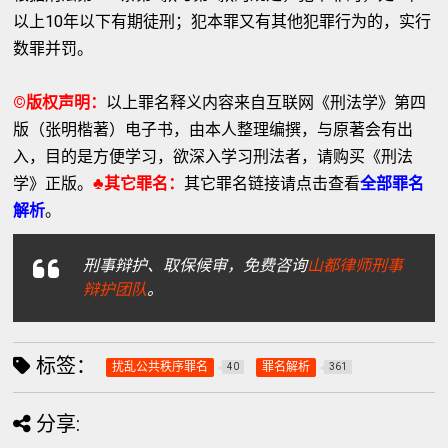
以上10年以下有期徒刑；犯本罪又有其他犯罪行为的，实行
数罪并罚。
©版权声明：
以上罪名释义内容来自互联网《刑法学》第四
版（张明楷著）电子书，由本人整理编撰，与原著会有出
入，目的是方便学习，欲深入学习刑法者，请购买《刑法
学》正版。
♣其它罪名：
其它罪名链接请点击查看
全部罪名
解析
。
刑事辩护、取保候审，免费咨询
山都律师刑事
辩护团队
。
标签：
扰乱公共秩序罪名
罪名解析
40
361
分享: