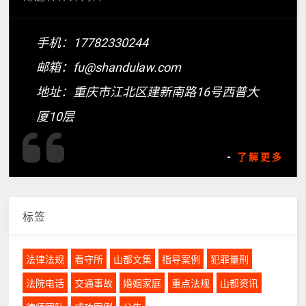
手机：17782330244
邮箱：fu@shandulaw.com
地址：重庆市江北区建新南路16号西普大
厦10层
-
了解更多
标签
法律法规
看守所
山都文集
指导案例
犯罪量刑
法院电话
交通事故
婚姻家庭
重点法规
山都资讯