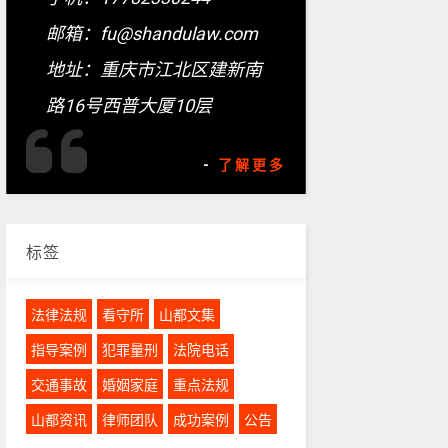
邮箱：fu@shandulaw.com
地址：重庆市江北区建新南
路16号西普大厦10层
-
了解更多
标签
法律法规
看守所
山都文集
指导案例
犯罪量刑
法院电话
交通事故
婚姻家庭
重点法规
山都资讯
律师团队
成功案例
公告