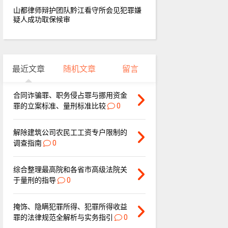
山都律师辩护团队黔江看守所会见犯罪嫌
疑人成功取保候审
最近文章
随机文章
留言
合同诈骗罪、职务侵占罪与挪用资金
罪的立案标准、量刑标准比较
0
解除建筑公司农民工工资专户限制的
调查指南
0
综合整理最高院和各省市高级法院关
于量刑的指导
0
掩饰、隐瞒犯罪所得、犯罪所得收益
罪的法律规范全解析与实务指引
0