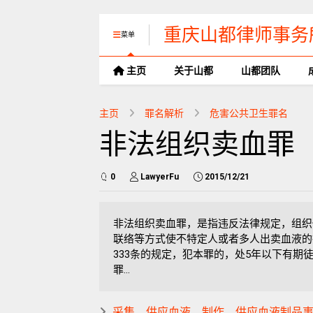
重庆山都律师事务
菜单
主页
关于山都
山都团队
主页
罪名解析
危害公共卫生罪名
非法组织卖血罪
0
LawyerFu
2015/12/21
非法组织卖血罪，是指违反法律规定，组织
联络等方式使不特定人或者多人出卖血液的
333条的规定，犯本罪的，处5年以下有
罪...
采集、供应血液、制作、供应血液制品